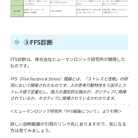
③FFS診断
FFS診断は、
株式会社ヒューマンロジック研究所
が開発した
ものです。
‐‐‐‐‐‐‐‐‐‐‐‐‐‐‐‐‐‐‐‐‐‐‐‐‐‐‐‐
FFS（Five Factors & Stress）理論とは、「ストレスと性格」の研
究において開発されたものです。人の思考行動特性を５因子とス
トレス値で定量化し、個人の潜在的な強みが、ポジティブに発揮
されているか、ネガティブに発揮されているかわかります。
‐‐‐‐‐‐‐‐‐‐‐‐‐‐‐‐‐‐‐‐‐‐‐‐‐‐‐‐
＜ヒューマンロジック研究所「
FFS理論について
」 より引用＞
詳しい説明動画が引用のリンク先にありますので、気になる
方は見てみましょう。