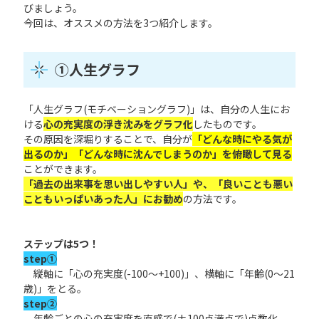
びましょう。
今回は、オススメの方法を3つ紹介します。
①人生グラフ
「人生グラフ(モチベーショングラフ)」は、自分の人生にお
ける
心の充実度の浮き沈みをグラフ化
したものです。
その原因を深堀りすることで、自分が
「どんな時にやる気が
出るのか」「どんな時に沈んでしまうのか」を俯瞰して見る
ことができます。
「過去の出来事を思い出しやすい人」や、「良いことも悪い
こともいっぱいあった人」にお勧め
の方法です。
ステップは5つ！
step①
縦軸に「心の充実度(-100～+100)」、横軸に「年齢(0～21
歳)」をとる。
step②
年齢ごとの心の充実度を直感で(±100点満点で)点数化