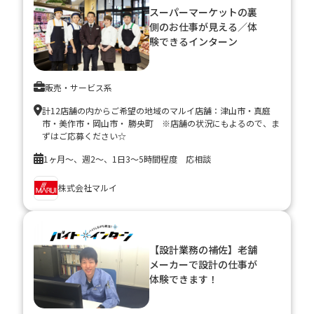
スーパーマーケットの裏
側のお仕事が見える／体
験できるインターン
販売・サービス系
計12店舗の内からご希望の地域のマルイ店舗：津山市・真庭
市・美作市・岡山市・ 勝央町 ※店舗の状況にもよるので、ま
ずはご応募ください☆
1ヶ月～、週2～、1日3～5時間程度 応相談
株式会社マルイ
【設計業務の補佐】老舗
メーカーで設計の仕事が
体験できます！