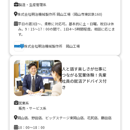
製造・生産管理系
株式会社明治機械製作所 岡山工場（岡山市東区鉄160)
平日の週3日～、柔軟に対応可。基本的に土・日曜。祝日は休
み。9：15～17：00の間で、1日4～5時間程度。相談に応じま
す。
株式会社明治機械製作所 岡山工場
人と話す楽しさが仕事に
つながる営業体験！先輩
社員の就活アドバイス付
き
営業系
販売・サービス系
岡山店、野田店、ビッグステージ東岡山店、花尻店、藤田店
10：00～18：00