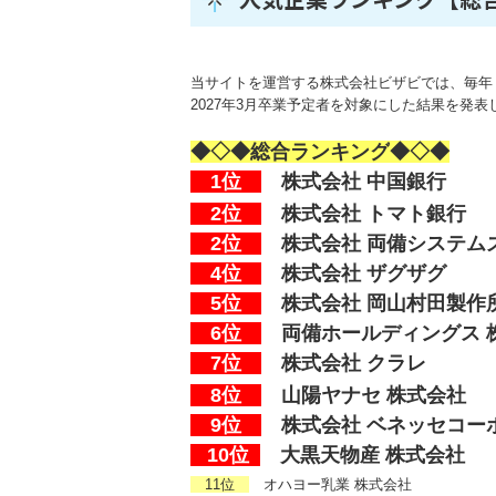
当サイトを運営する株式会社ビザビでは、毎年
2027年3月卒業予定者を対象にした結果を発表
◆◇◆総合ランキング
◆◇◆
1位
株式会社
中国銀行
2位
株式会社
トマト銀行
2位
株式会社
両備システム
4位
株式会社 ザグザグ
5位
株式会社 岡山村田製作
6位
両備ホールディングス
7位
株式会社 クラレ
8位
山陽ヤナセ 株式会社
9位
株式会社 ベネッセコー
10位
大黒天物産 株式会社
11位
オハヨー乳業 株式会社