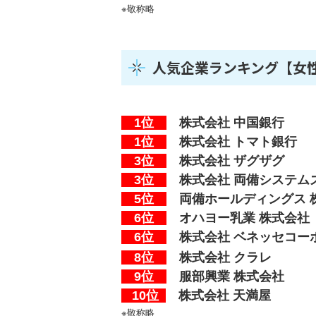
※敬称略
人気企業ランキング【女
1位
株式会社
中国銀行
1位
株式会社
トマト銀行
3位
株式会社 ザグザグ
3位
株式会社 両備システム
5位
両備ホールディングス 
6位
オハヨー乳業 株式会社
6位
株式会社 ベネッセコー
8位
株式会社 クラレ
9位
服部興業 株式会社
10位
株式会社 天満屋
※敬称略