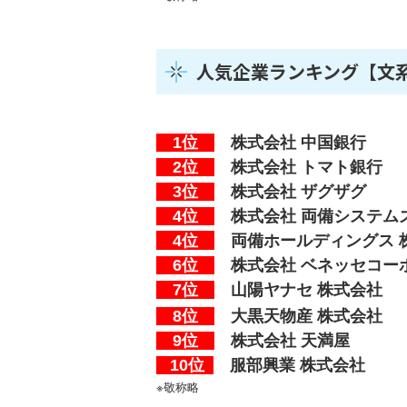
人気企業ランキング【文
1位
株式会社
中国銀行
2位
株式会社
トマト銀行
3位
株式会社 ザグザグ
4位
株式会社 両備システム
4位
両備ホールディングス 
6位
株式会社 ベネッセコー
7位
山陽ヤナセ 株式会社
8位
大黒天物産 株式会社
9位
株式会社 天満屋
10位
服部興業 株式会社
※敬称略