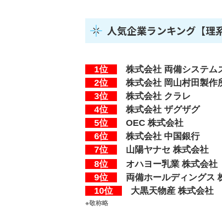
人気企業ランキング【理
1位
株式会社 両備システム
2位
株式会社 岡山村田製作
3位
株式会社 クラレ
4位
株式会社 ザグザグ
5位
OEC 株式会社
6位
株式会社 中国銀行
7位
山陽ヤナセ 株式会社
8位
オハヨー乳業 株式会社
9位
両備ホー
ルディングス 
10位
大黒天物産 株式会社
※敬称略