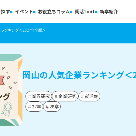
を探す
イベント
お役立ちコラム
就活1on1
新卒紹介
ランキング＜2027年卒版＞
岡山の人気企業ランキング＜2
＃業界研究
＃企業研究
＃就活軸
＃27卒
＃28卒