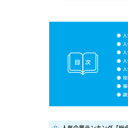
人
人
人
人
人
投
福
調
人気企業ランキング【総