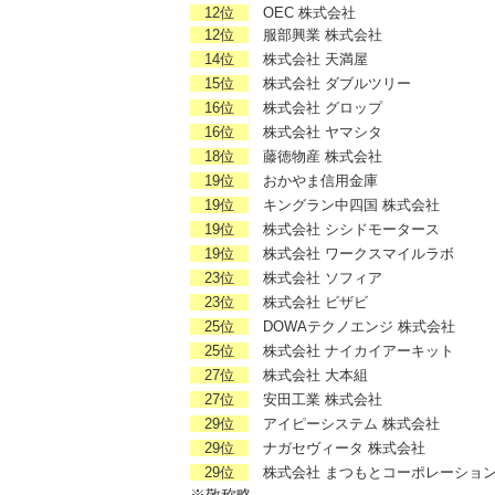
12位
OEC 株式会社
12位
服部興業 株式会社
14位
株式会社 天満屋
15位
株式会社 ダブルツリー
16位
株式会社 グロップ
16位
株式会社 ヤマシタ
18位
藤徳物産 株式会社
19位
おかやま信用金庫
19位
キングラン中四国 株式会社
19位
株式会社 シシドモータース
19位
株式会社 ワークスマイルラボ
23位
株式会社 ソフィア
23位
株式会社 ビザビ
25位
DOWAテクノエンジ 株式会社
25位
株式会社 ナイカイアーキット
27位
株式会社 大本組
27位
安田工業 株式会社
29位
アイピーシステム 株式会社
29位
ナガセヴィータ 株式会社
29位
株式会社 まつもとコーポレーショ
※敬称略