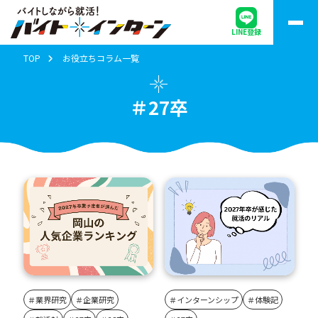
LINE登録
TOP
お役立ちコラム一覧
＃27卒
＃業界研究
＃企業研究
＃インターンシップ
＃体験記